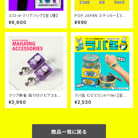
スロットクリアバッグ【全１種】
POP JAPAN ステッカー【３点
セット】
¥6,600
¥990
クリア麻雀 貼り付けピアス＆イ
ラバ缶 ビビビビット!!Ver.【全２
ヤリング【３色×２パターン】
色】
¥3,960
¥2,530
商品一覧に戻る