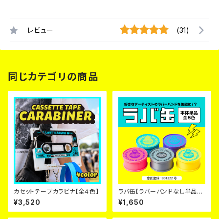
レビュー
(31)
同じカテゴリの商品
カセットテープカラビナ【全４色】
ラバ缶【ラバーバンドなし単品／
全５色】
¥3,520
¥1,650