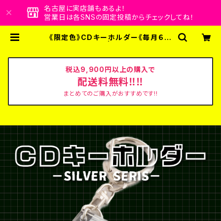
名古屋に実店舗もあるよ！
営業日は各SNSの固定投稿からチェックしてね！
《限定色》CDキーホルダー《毎月６日
~９日のみ販売》 | ビビビビット！！ク
リエイターズショップ
税込9,900円以上の購入で
配送料無料‼‼
まとめてのご購入がおすすめです!!