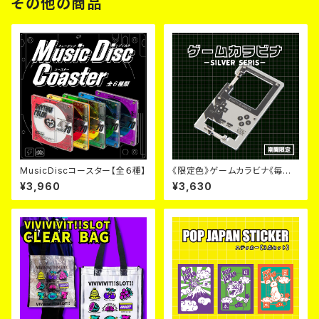
その他の商品
MusicDiscコースター【全６種】
《限定色》ゲームカラビナ《毎月６
日~９日のみ販売》
¥3,960
¥3,630