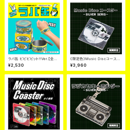
ラバ缶 ビビビビット!!Ver.【全２
《限定色》Music Discコースタ
色】
ー《毎月６日~９日のみ発売》
¥2,530
¥3,960