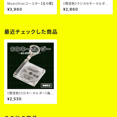
MusicDiscコースター【全６種】
《限定色》ラジカセキーホルダー
《毎月６日~９日のみ販売》
¥3,960
¥2,860
最近チェックした商品
《限定色》CDキーホルダー《毎月
６日~９日のみ販売》
¥2,530