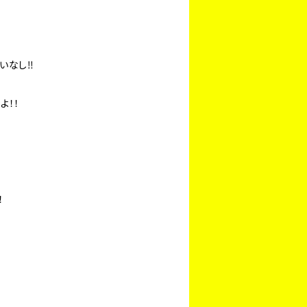
いなし‼
よ！！
！