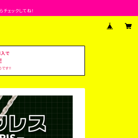
らチェックしてね！
購入で
‼
です!!