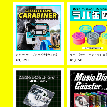
カセットテープカラビナ【全４色】
ラバ缶【ラバーバンドなし単
５色】
¥3,520
¥1,650