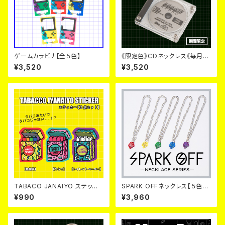
ゲームカラビナ【全５色】
《限定色》CDネックレス《毎月６
日~９日のみ販売》
¥3,520
¥3,520
TABACO JANAIYO ステッカ
SPARK OFFネックレス【５色×
ー【３点セット】
２デザイン】
¥990
¥3,960