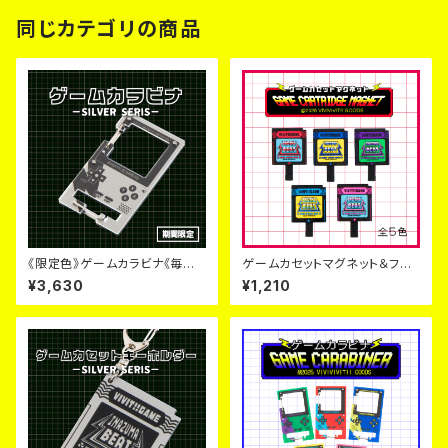
同じカテゴリの商品
《限定色》ゲームカラビナ《毎月６
ゲームカセットマグネット＆フッ
日~９日のみ販売》
ク【5色】
¥3,630
¥1,210