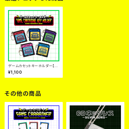
ゲームカセットキーホルダー【５
色】
¥1,100
その他の商品