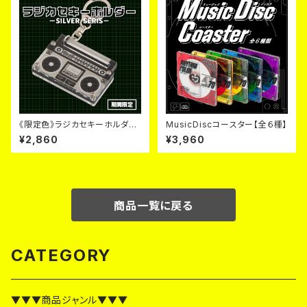
《限定色》ラジカセキーホルダー
MusicDiscコースター【全６種】
《毎月６日~９日のみ販売》
¥2,860
¥3,960
商品一覧に戻る
CATEGORY
▼▼▼商品ジャンル▼▼▼