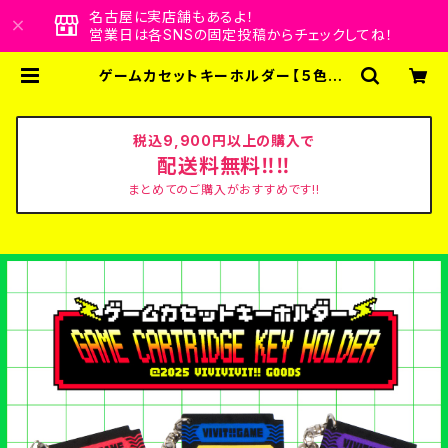
名古屋に実店舗もあるよ！
営業日は各SNSの固定投稿からチェックしてね！
ゲームカセットキーホルダー【５色】 |
ビビビビット！！クリエイターズショッ
プ
税込9,900円以上の購入で
配送料無料‼‼
まとめてのご購入がおすすめです!!