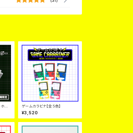
(31)
ーホル
ゲームカラビナ【全５色】
売》
¥3,520