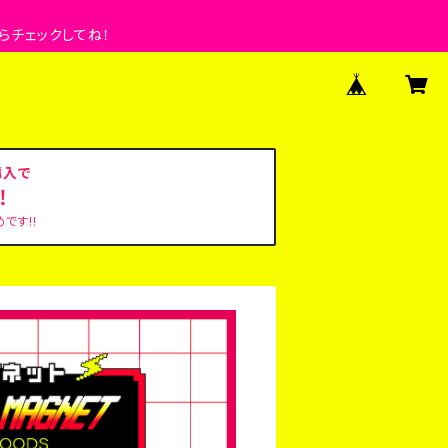
らチェックしてね！
購入で
‼
です!!