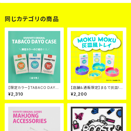
同じカテゴリの商品
【限定カラー】TABACO DAYO
【店舗＆通販限定】まるで灰皿!?
CASE！ (小物入れ)【全5色】
MOKUMOKU灰皿風トレイ【全
¥2,310
¥2,200
４色】