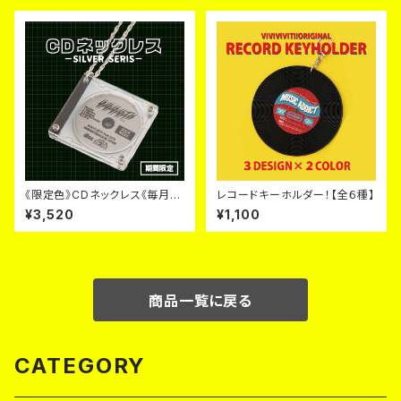
《限定色》CDネックレス《毎月６
レコードキーホルダー！【全６種】
日~９日のみ販売》
¥3,520
¥1,100
商品一覧に戻る
CATEGORY