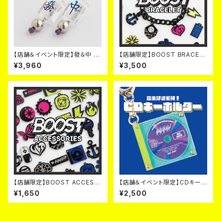
【店舗＆イベント限定】發＆中 ク
【店舗限定】BOOST BRACELE
リア麻雀 貼り付けピアス＆イヤ
T
¥3,960
¥3,500
リング【５色】
【店舗限定】BOOST ACCESS
【店舗＆イベント限定】CDキー
ORIES
ホルダー
¥1,650
¥2,500