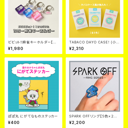
ビビット‼麻雀キーホルダー【全
TABACO DAYO CASE！ (小物
３色】
入れ)【全３色】
¥1,980
¥2,310
ぽぽ丸 にがてなものステッカー
SPARK OFFリング【５色×２デ
ザイン】
¥400
¥2,200