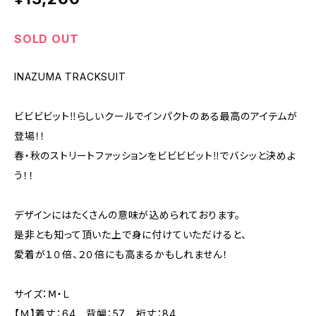
SOLD OUT
INAZUMA TRACKSUIT
ビビビビット‼らしいクールでインパクトのある最高のアイテムが
登場！！
春・秋のストリートファッションをビビビビット‼でバシッと決めよ
う！！
デザインにはたくさんの意味が込められております。
是非とも知って頂いた上で身に付けていただけると、
愛着が１０倍、２０倍にも高まるかもしれません！
サイズ：Ⅿ・Ｌ
【Ｍ】着丈：64 背幅：57 裄丈：84