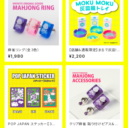
麻雀リング（全３色）
【店舗＆通販限定】まるで灰皿!?
MOKUMOKU灰皿風トレイ【全
¥1,980
¥2,200
４色】
POP JAPAN ステッカー【３点
クリア麻雀 貼り付けピアス＆イ