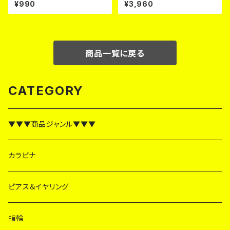
セット】
ヤリング【３色×２パターン】
¥990
¥3,960
商品一覧に戻る
CATEGORY
▼▼▼商品ジャンル▼▼▼
カラビナ
ピアス＆イヤリング
指輪