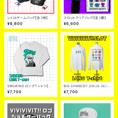
レトロゲームバッグ【全３色】
スロットクリアバッグ【全１種】
¥8,800
¥6,600
SMOKING ロングTシャツ【全３
BIG CHANCE‼ スロット ロング
色】
Ｔシャツ
¥7,700
¥7,700