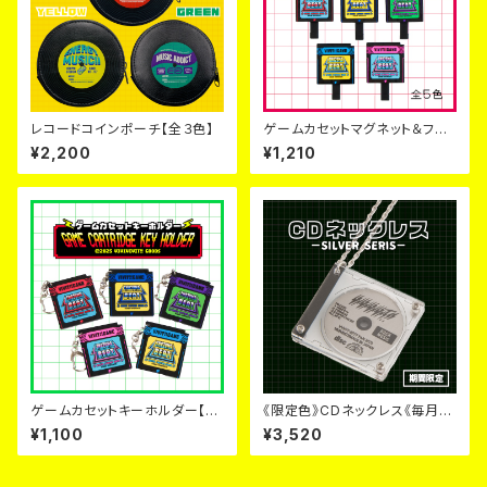
レコードコインポーチ【全３色】
ゲームカセットマグネット＆フッ
ク【5色】
¥2,200
¥1,210
ゲームカセットキーホルダー【５
《限定色》CDネックレス《毎月６
色】
日~９日のみ販売》
¥1,100
¥3,520