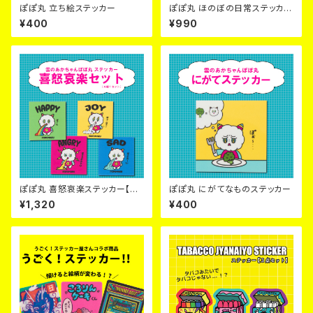
ぽぽ丸 立ち絵ステッカー
ぽぽ丸 ほのぼの日常ステッカー
【３点セット】
¥400
¥990
ぽぽ丸 喜怒哀楽ステッカー【４
ぽぽ丸 にがてなものステッカー
点セット】
¥1,320
¥400