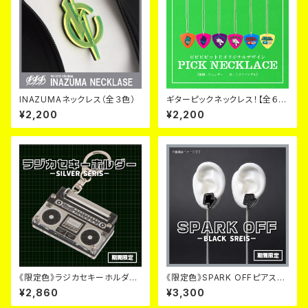
INAZUMAネックレス（全３色）
ギターピックネックレス！【全６
種】
¥2,200
¥2,200
《限定色》ラジカセキーホルダー
《限定色》SPARK OFFピアス&
《毎月６日~９日のみ販売》
イヤリング《毎月６日~９日のみ
¥2,860
¥3,300
販売》