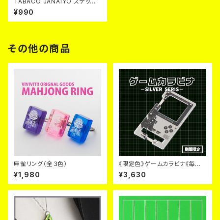
TABACO JANAIYO ステッカ
ー【３点セット】
¥990
その他の商品
麻雀リング（全３色）
《限定色》ゲームカラビナ《毎月６
日~９日のみ販売》
¥1,980
¥3,630