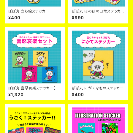
ぽぽ丸 立ち絵ステッカー
ぽぽ丸 ほのぼの日常ステッカー
【３点セット】
¥400
¥990
ぽぽ丸 喜怒哀楽ステッカー【４
ぽぽ丸 にがてなものステッカー
点セット】
¥1,320
¥400