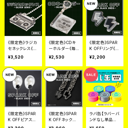
《限定色》ラジカ
《限定色》CDキ
《限定色》SPAR
セネックレス《毎
ーホルダー《毎
K OFFリング《毎
月６日~９日のみ
月６日~９日のみ
月６日~９日のみ
¥3,520
¥2,530
¥2,200
発売》
販売》
販売》
《限定色》SPAR
《限定色》SPAR
ラバ缶【ラバーバ
K OFFピアス&
K OFFネックレ
ンドなし単品／
イヤリング《毎月
ス《毎月６日~９
全５色】