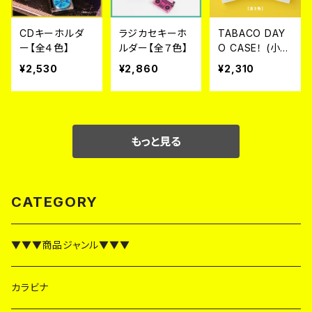
CDキーホルダ
ラジカセキーホ
TABACO DAY
ー【全４色】
ルダー【全７色】
O CASE！ (小物
入れ)【全３色】
¥2,530
¥2,860
¥2,310
もっと見る
CATEGORY
▼▼▼商品ジャンル▼▼▼
カラビナ