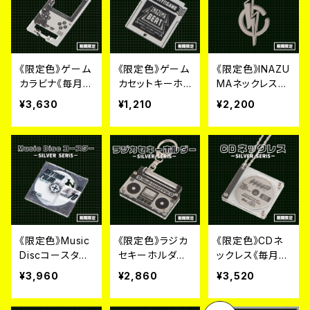
《限定色》ゲーム
《限定色》ゲーム
《限定色》INAZU
カラビナ《毎月６
カセットキーホ
MAネックレス
日~９日のみ販
ルダー《毎月６日
《毎月６日~９日
¥3,630
¥1,210
¥2,200
売》
~９日のみ販売》
のみ販売》
《限定色》Music
《限定色》ラジカ
《限定色》CDネ
Discコースター
セキーホルダー
ックレス《毎月６
《毎月６日~９日
《毎月６日~９日
日~９日のみ販
¥3,960
¥2,860
¥3,520
のみ発売》
のみ販売》
売》