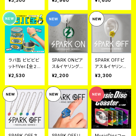
¥3,300
¥3,960
¥1,650
６日~９日のみ販
日のみ販売》
売》
ラバ缶 ビビビビ
SPARK ONピア
SPARK OFFピ
ット!!Ver.【全２
ス＆イヤリング
アス＆イヤリング
色】
【全５色】
【５色×２デザイ
¥2,530
¥2,200
¥3,300
ン】
SPARK OFFネ
SPARK OFFリ
MusicDiscコー